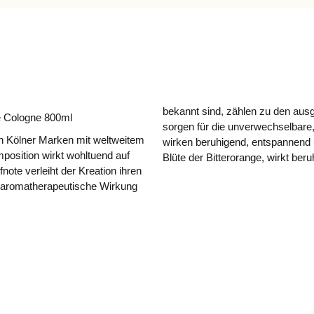
bekannt sind, zählen zu den ausg
e Cologne 800ml
sorgen für die unverwechselbare,
en Kölner Marken mit weltweitem
wirken beruhigend, entspannend 
mposition wirkt wohltuend auf
Blüte der Bitterorange, wirkt ber
note verleiht der Kreation ihren
re aromatherapeutische Wirkung