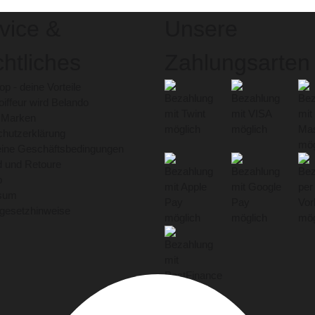
vice &
Unsere
htliches
Zahlungsarten
p - deine Vorteile
iffeur wird Belando
 Marken
hutzerklärung
eine Geschäftsbedingungen
 und Retoure
p
sum
egesetzhinweise