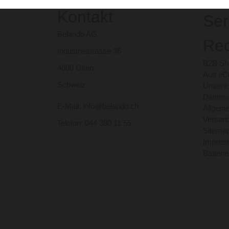
Kontakt
Ser
Belando AG
Rec
Industriestrasse 36
B2B Sho
4600 Olten
Aus eCo
Schweiz
Unsere
Datensc
E-Mail: info@belando.ch
Allgem
Versand
Telefon: 044 380 11 55
Sitema
Impres
Batteri