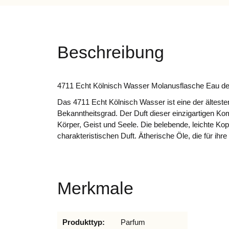
Beschreibung
4711 Echt Kölnisch Wasser Molanusflasche Eau d
Das 4711 Echt Kölnisch Wasser ist eine der ältest
Bekanntheitsgrad. Der Duft dieser einzigartigen Ko
Körper, Geist und Seele. Die belebende, leichte Kopf
charakteristischen Duft. Ätherische Öle, die für ih
Merkmale
Produkteigenschaft
Wert
Produkttyp:
Parfum