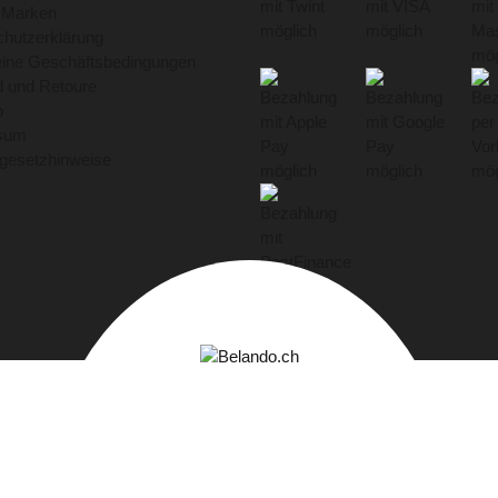
 Marken
hutzerklärung
eine Geschäftsbedingungen
 und Retoure
p
sum
egesetzhinweise