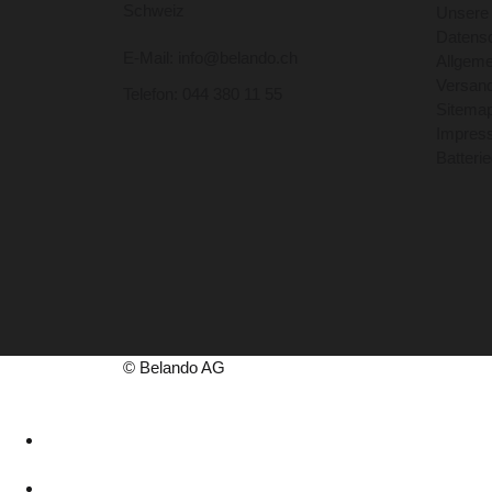
Schweiz
Unsere
Datensc
E-Mail: info@belando.ch
Allgem
Versand
Telefon: 044 380 11 55
Sitema
Impres
Batteri
© Belando AG
044 380 11 55