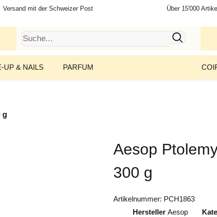
Versand mit der Schweizer Post
Über 15'000 Artike
-UP & NAILS
PARFUM
COI
 g
Aesop Ptolemy
300 g
Artikelnummer:
PCH1863
Hersteller
Aesop
Kat