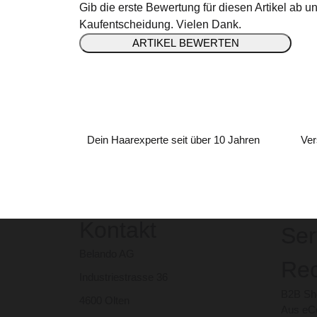
Gib die erste Bewertung für diesen Artikel ab u
Kaufentscheidung. Vielen Dank.
ARTIKEL BEWERTEN
Dein Haarexperte seit über 10 Jahren
Ver
Kontakt
Ser
Belando AG
Rec
Industriestrasse 36
B2B Sho
4600 Olten
Aus eCo