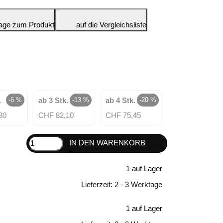
age zum Produkt
auf die Vergleichsliste
.
-6 %
ab 3 Stk.
-13 %
ab 4 Stk.
-20 %
80
CHF 82,10
CHF 75,45
IN DEN WARENKORB
1 auf Lager
Lieferzeit:
2 - 3 Werktage
1 auf Lager