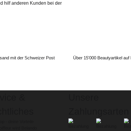
nd hilf anderen Kunden bei der
sand mit der Schweizer Post
Über 15'000 Beautyartikel auf
vice &
Unsere
htliches
Zahlungsarten
p - deine Vorteile
iffeur wird Belando