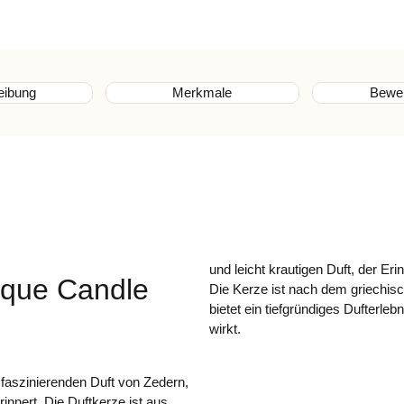
eibung
Merkmale
Bewe
und leicht krautigen Duft, der Er
ique Candle
Die Kerze ist nach dem griechi
bietet ein tiefgründiges Dufterle
wirkt.
faszinierenden Duft von Zedern,
innert. Die Duftkerze ist aus