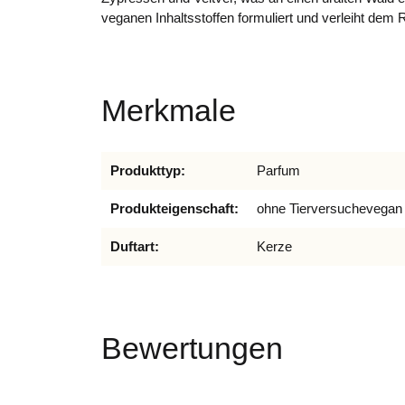
veganen Inhaltsstoffen formuliert und verleiht dem
Merkmale
Produkteigenschaft
Wert
Produkttyp:
Parfum
Produkteigenschaft:
ohne Tierversuche
vegan
Duftart:
Kerze
Bewertungen