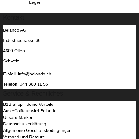
Lager
Kontakt
Belando AG
Industriestrasse 36
4600 Olten
Schweiz
E-Mail: info@belando.ch
Telefon: 044 380 11 55
Service & Rechtliches
B2B Shop - deine Vorteile
Aus eCoiffeur wird Belando
Unsere Marken
Datenschutzerklärung
Allgemeine Geschäftsbedingungen
Versand und Retoure