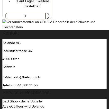
1 auf Lager + weitere
bestellbar
Kontakt
Belando AG
Industriestrasse 36
4600 Olten
Schweiz
E-Mail: info@belando.ch
Telefon: 044 380 11 55
Service & Rechtliches
B2B Shop - deine Vorteile
Aus eCoiffeur wird Belando