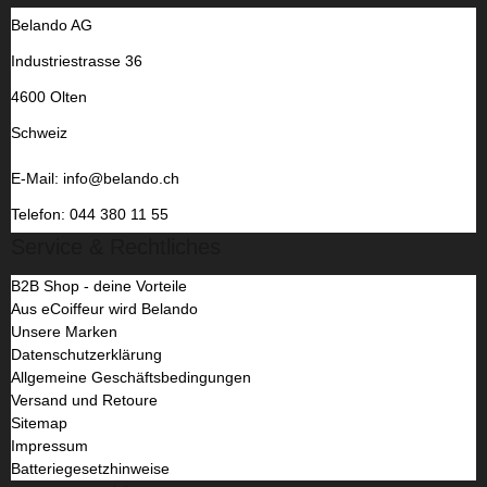
Belando AG
Industriestrasse 36
4600 Olten
Schweiz
E-Mail: info@belando.ch
Telefon: 044 380 11 55
Service & Rechtliches
B2B Shop - deine Vorteile
Aus eCoiffeur wird Belando
Unsere Marken
Datenschutzerklärung
Allgemeine Geschäftsbedingungen
Versand und Retoure
Sitemap
Impressum
Batteriegesetzhinweise