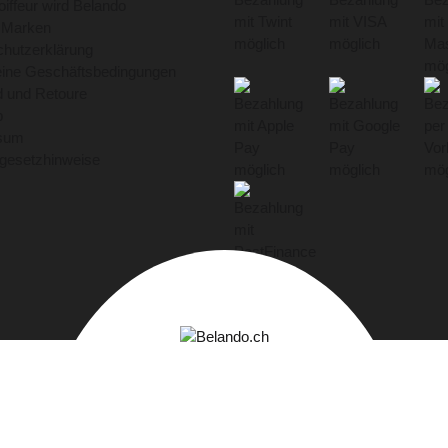
iffeur wird Belando
 Marken
hutzerklärung
eine Geschäftsbedingungen
 und Retoure
p
sum
egesetzhinweise