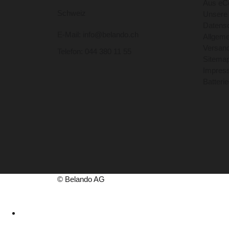
Aus eCo
Schweiz
Unsere
Datensc
E-Mail: info@belando.ch
Allgem
Versand
Telefon: 044 380 11 55
Sitema
Impres
Batteri
© Belando AG
044 380 11 55