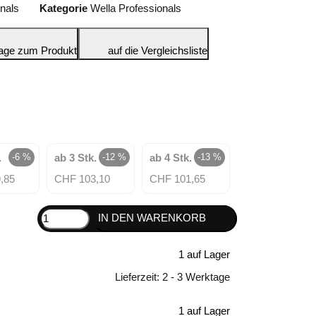
nals
Kategorie
Wella Professionals
age zum Produkt
auf die Vergleichsliste
.
-6 %
ab 3 Stk.
-12 %
ab 4 Stk.
-13 %
,85
CHF 103,10
CHF 101,65
IN DEN WARENKORB
1 auf Lager
Lieferzeit:
2 - 3 Werktage
1 auf Lager