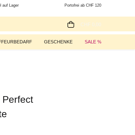
l auf Lager
Portofrei ab CHF 120
CHF 0,00
FFEURBEDARF
GESCHENKE
SALE %
 Perfect
te