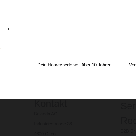
Dein Haarexperte seit über 10 Jahren
Ver
Kontakt
Ser
Belando AG
Rec
Industriestrasse 36
B2B Sho
4600 Olten